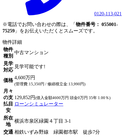
0120-113-021
※電話でお問い合わせの際は、「
物件番号： 055001-
75259
」をお伝えいただくとスムーズです。
物件詳細
物件
中古マンション
種別
見学
見学可能です!
対応
4,600万円
価格
(管理費:15,350円 / 修繕積立金:13,990円)
月々
の支
129,852円
(借入金額4600万円 頭金0万円 35年 1.00％)
払目
ローンシミュレーター
安
所在
横浜市泉区緑園４丁目 3-1
地
交通
相鉄いずみ野線 緑園都市駅 徒歩7分