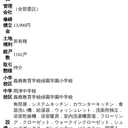
管理
（全部委託）
会社
修繕
積立
13,990円
金
土地
所有権
権利
総戸
1162戸
数
取引
仲介
態様
小学
義務教育学校緑園学園小学校
校区
中学
岡津中学校
校区
義務教育学校緑園学園中学校
角部屋．システムキッチン．カウンターキッチン．食
器洗い機．給湯器．ウォッシュレット．洗面所独立．
浴室乾燥機．浴室暖房．室内洗濯機置場．フローリン
設
グ．クローゼット．ウォークインクローゼット．シュ