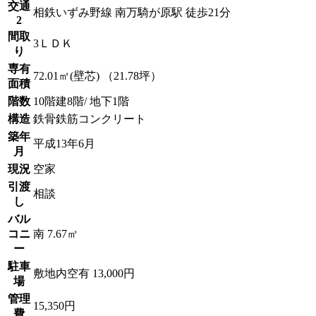
交通
相鉄いずみ野線 南万騎が原駅 徒歩21分
2
間取
3ＬＤＫ
り
専有
72.01㎡(壁芯) （21.78坪）
面積
階数
10階建8階/ 地下1階
構造
鉄骨鉄筋コンクリート
築年
平成13年6月
月
現況
空家
引渡
相談
し
バル
コニ
南 7.67㎡
ー
駐車
敷地内空有 13,000円
場
管理
15,350円
費