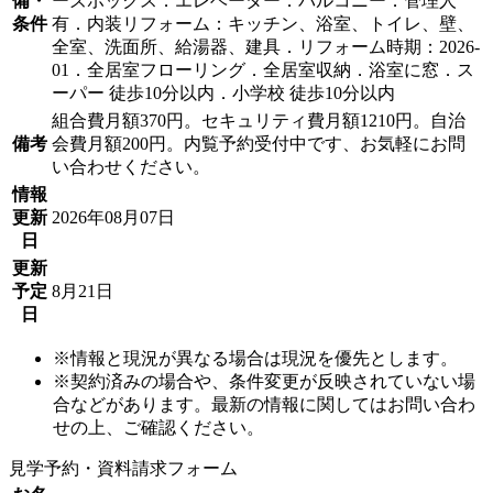
備・
ーズボックス．エレベーター．バルコニー．管理人
条件
有．内装リフォーム：キッチン、浴室、トイレ、壁、
全室、洗面所、給湯器、建具．リフォーム時期：2026-
01．全居室フローリング．全居室収納．浴室に窓．ス
ーパー 徒歩10分以内．小学校 徒歩10分以内
組合費月額370円。セキュリティ費月額1210円。自治
備考
会費月額200円。内覧予約受付中です、お気軽にお問
い合わせください。
情報
更新
2026年08月07日
日
更新
予定
8月21日
日
※情報と現況が異なる場合は現況を優先とします。
※契約済みの場合や、条件変更が反映されていない場
合などがあります。最新の情報に関してはお問い合わ
せの上、ご確認ください。
見学予約・資料請求フォーム