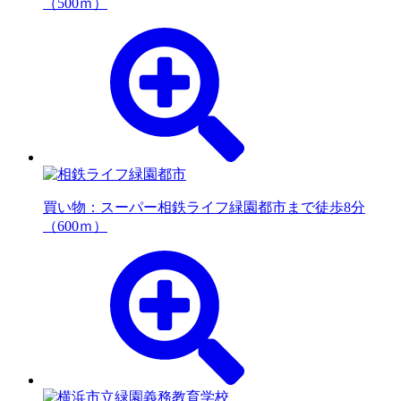
（500ｍ）
買い物：スーパー
相鉄ライフ緑園都市まで徒歩8分
（600ｍ）