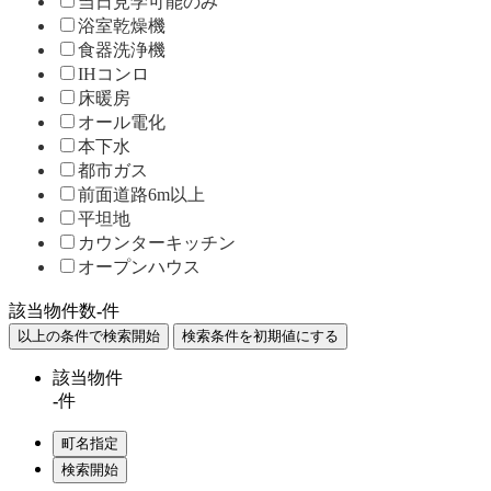
当日見学可能のみ
浴室乾燥機
食器洗浄機
IHコンロ
床暖房
オール電化
本下水
都市ガス
前面道路6m以上
平坦地
カウンターキッチン
オープンハウス
該当物件数
-
件
該当物件
-
件