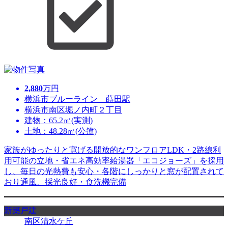
2,880
万円
横浜市ブルーライン 蒔田駅
横浜市南区堀ノ内町２丁目
建物：65.2㎡(実測)
土地：48.28㎡(公簿)
家族がゆったりと寛げる開放的なワンフロアLDK・2路線利
用可能の立地・省エネ高効率給湯器「エコジョーズ」を採用
し、毎日の光熱費も安心・各階にしっかりと窓が配置されて
おり通風、採光良好・食洗機完備
新築戸建
南区清水ケ丘