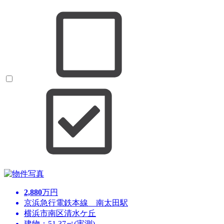
2,880
万円
京浜急行電鉄本線 南太田駅
横浜市南区清水ケ丘
建物：51.37㎡(実測)