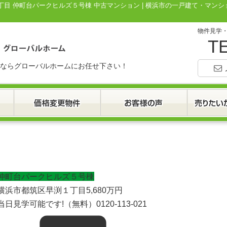
渕１丁目 仲町台パークヒルズ５号棟 中古マンション | 横浜市の一戸建て・マン
物件見学
TE
ならグローバルホームにお任せ下さい！
仲町台パークヒルズ５号棟
横浜市都筑区早渕１丁目
5,680
万円
当日見学可能です!（無料）0120-113-021