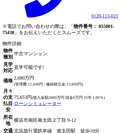
0120-113-021
※電話でお問い合わせの際は、「
物件番号： 055001-
75438
」をお伝えいただくとスムーズです。
物件詳細
物件
中古マンション
種別
見学
見学可能です!
対応
2,680万円
価格
(管理費:11,040円 / 修繕積立金:13,800円)
月々
の支
75,653円
(借入金額2680万円 頭金0万円 35年 1.00％)
払目
ローンシミュレーター
安
所在
横浜市南区南太田２丁目 9-12
地
交通
京浜急行電鉄本線 南太田駅 徒歩10分