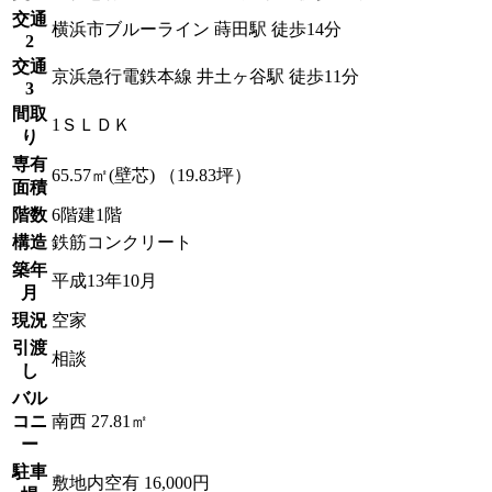
交通
横浜市ブルーライン 蒔田駅 徒歩14分
2
交通
京浜急行電鉄本線 井土ヶ谷駅 徒歩11分
3
間取
1ＳＬＤＫ
り
専有
65.57㎡(壁芯) （19.83坪）
面積
階数
6階建1階
構造
鉄筋コンクリート
築年
平成13年10月
月
現況
空家
引渡
相談
し
バル
コニ
南西 27.81㎡
ー
駐車
敷地内空有 16,000円