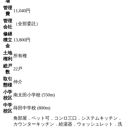
場
管理
11,040円
費
管理
（全部委託）
会社
修繕
積立
13,800円
金
土地
所有権
権利
総戸
22戸
数
取引
仲介
態様
小学
南太田小学校 (550m)
校区
中学
蒔田中学校 (800m)
校区
角部屋．ペット可．コンロ三口．システムキッチン．
カウンターキッチン．給湯器．ウォッシュレット．洗