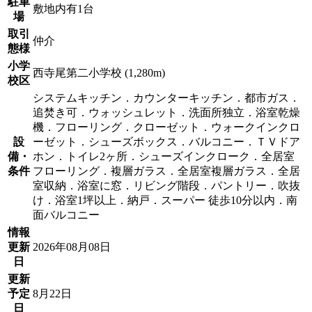
駐車
敷地内有1台
場
取引
仲介
態様
小学
西寺尾第二小学校 (1,280m)
校区
システムキッチン．カウンターキッチン．都市ガス．
追焚き可．ウォッシュレット．洗面所独立．浴室乾燥
機．フローリング．クローゼット．ウォークインクロ
設
ーゼット．シューズボックス．バルコニー．ＴＶドア
備・
ホン．トイレ2ヶ所．シューズインクローク．全居室
条件
フローリング．複層ガラス．全居室複層ガラス．全居
室収納．浴室に窓．リビング階段．パントリー．吹抜
け．浴室1坪以上．納戸．スーパー 徒歩10分以内．南
面バルコニー
情報
更新
2026年08月08日
日
更新
予定
8月22日
日