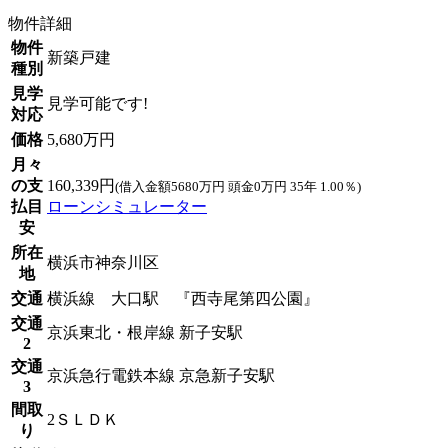
物件詳細
物件
新築戸建
種別
見学
見学可能です!
対応
価格
5,680万円
月々
の支
160,339円
(借入金額5680万円 頭金0万円 35年 1.00％)
払目
ローンシミュレーター
安
所在
横浜市神奈川区
地
交通
横浜線 大口駅 『西寺尾第四公園』
交通
京浜東北・根岸線 新子安駅
2
交通
京浜急行電鉄本線 京急新子安駅
3
間取
2ＳＬＤＫ
り