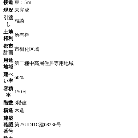
接道
東：5ｍ
現況
未完成
引渡
相談
し
土地
所有権
権利
都市
市街化区域
計画
用途
第二種中高層住居専用地域
地域
建ぺ
60％
い率
容積
150％
率
階数
3階建
構造
木造
建築
確認
第25UDI1C建08236号
番号