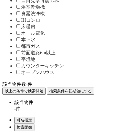
当日見学可能のみ
浴室乾燥機
食器洗浄機
IHコンロ
床暖房
オール電化
本下水
都市ガス
前面道路6m以上
平坦地
カウンターキッチン
オープンハウス
該当物件数
-
件
該当物件
-
件