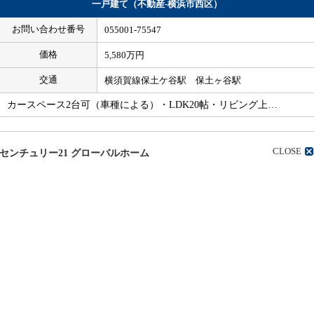
一戸建て（不動産-横浜市西区）
お問い合わせ番号
055001-75547
価格
5,580万円
交通
横須賀線保土ケ谷駅 保土ヶ谷駅
カースペース2台可（車種による）・LDK20帖・リビング上…
CLOSE
センチュリー21 グローバルホーム