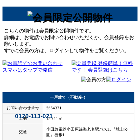
こちらの物件は会員限定公開物件です。
詳細は、お電話でお問い合わせいただくか、会員登録をお
願いします。
すでに会員の方は、ログインして物件をご覧ください。
一戸建て（不動産-）
お問い合わせ番号
5654371
0120-113-021
土地
150.11㎡
小田急電鉄小田原線海老名駅バス15『城山公
交通
園』徒歩1