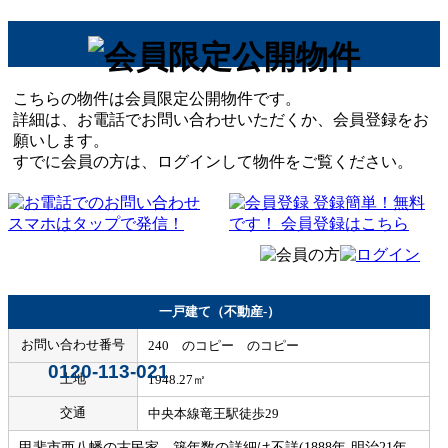
こちらの物件は会員限定公開物件です。
詳細は、お電話でお問い合わせいただくか、会員登録をお
願いします。
すでに会員の方は、ログインして物件をご覧ください。
一戸建て（不動産-）
お問い合わせ番号
240 のコピー のコピー
0120-113-021
土地
1948.27㎡
交通
中央本線竜王駅徒歩29
甲斐市西八幡の古民家 築年数の詳細は不詳(1888年-明治21年